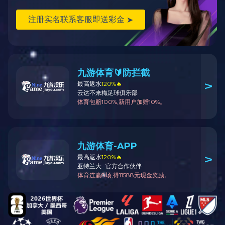
液态模锻件
压铸件
双体连杆
2
2
零售价
0.0
Yuan
市场价
0.0
Yuan
浏览量:
0
产品编号
W02
所属分类