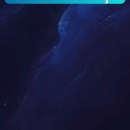
专业生产各类制冷压缩机、空气压缩机、汽油发动机内的铝合金连
杆、活塞及其它铸造铝合金配件。
关于我们
公司简介
设备实力
资质认证
产品中心