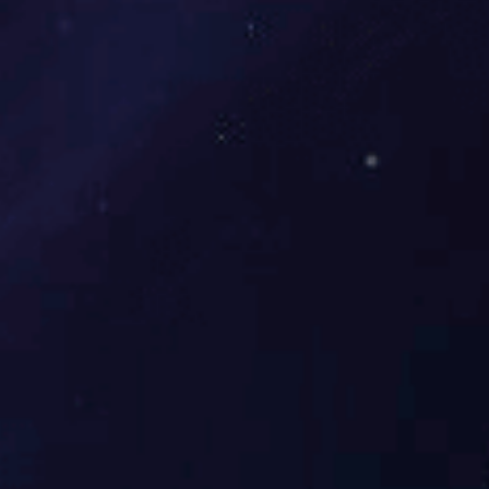
冷冻机
九游官网
铝铸件
汽油机
无油机连杆
新闻中心