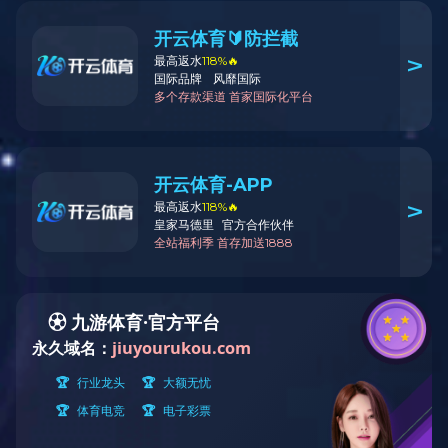
开立配件
谷轮配件
约克配件
其他压缩机零件
九游官网
铝铸件
汽油机
无油机连杆
浇铸件
单体连杆