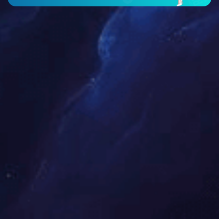
搜索
搜索
专业生产各类制冷压缩机、空气压缩机、汽油发动机内的铝合金连
杆、活塞及其它铸造铝合金配件。
关于我们
公司简介
设备实力
资质认证