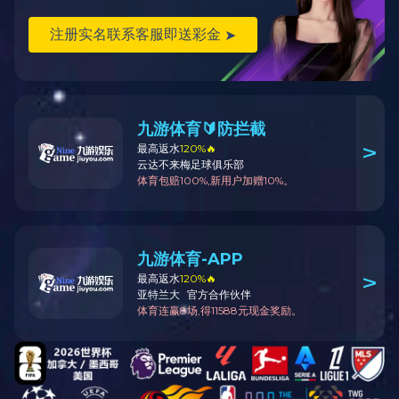
单体连杆
液态模锻件
压铸件
双体连杆
Js Model-conrod with long and short stroke
Js Model-conrod with long and
short stroke
零售价
0.0
Yuan
市场价
0.0
Yuan
浏览量: