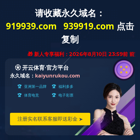
首页
关于我们
公司简介
设备实力
资质认证
产品中心
冷冻机
九游官网
铝铸件
汽油机
无油机连杆
产品中心
新闻中心
九游官网
公司新闻
行业新闻
首页
服务支持
/
制冷压缩机配件
九游(中国)一站式服务官网
/

约克配件
首页
/
关于我们

Js Model-conrod with long and short stroke
公司简介
设备实力
资质认证
产品中心

产品列表
冷冻机
九游官网
铝铸件
汽油机
无油机连杆
新闻中心

制冷压缩机配件
公司新闻
行业新闻
服务支持
比泽尔配件
九游(中国)一站式服务官网