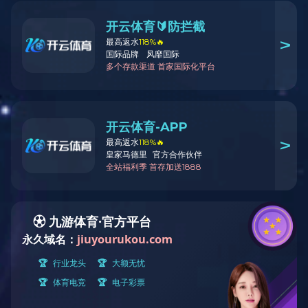
博克配件
开立配件
谷轮配件
约克配件
其他压缩机零件
九游官网
铝铸件
汽油机
无油机连杆
浇铸件