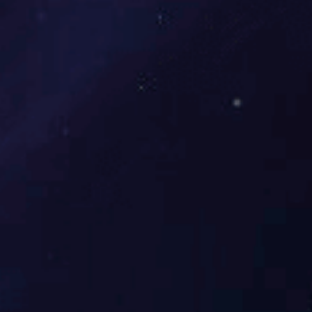
冷冻机
九游官网
铝铸件
汽油机
无油机连杆
新闻中心