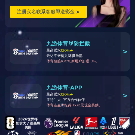
单体连杆
液态模锻件
压铸件
双体连杆
F-G-H-J
F-G-H-J
零售价
0.0
Yuan
市场价
0.0
Yuan
浏览量:
0
产品编号