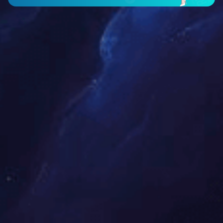
搜索
专业生产各类制冷压缩机、空气压缩机、汽油发动机内的铝合金连
杆、活塞及其它铸造铝合金配件。
关于我们
公司简介
设备实力
资质认证
产品中心