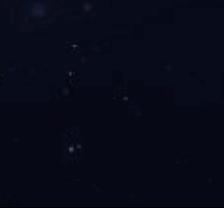
Email：​
chaochao@cccr-nb.com
chaochaosales@163.com
电话
0574-88025888
邮箱
chaochao@cccr-nb.com
TOP
Copyright © 2020 九游官网 All rights reserved.
网站建设：中企动力
宁波
浙ICP备19046447号